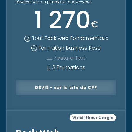
réservations ou prises de rendez-vous.
1 270
€
Tout Pack web Fondamentaux
R
Formation Business Resa
P
Feature Text
K
3 Formations

DEVIS - sur le site du CPF
Visibilité sur Google