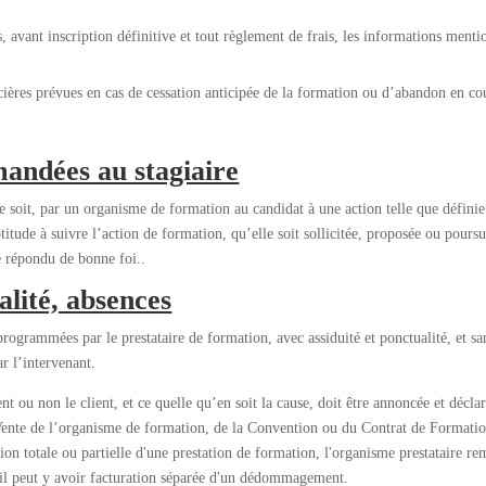
, avant inscription définitive et tout règlement de frais, les informations ment
cières prévues en cas de cessation anticipée de la formation ou d’abandon en cou
mandées au stagiaire
soit, par un organisme de formation au candidat à une action telle que définie 
tude à suivre l’action de formation, qu’elle soit sollicitée, proposée ou poursu
re répondu de bonne foi..
alité, absences
 programmées par le prestataire de formation, avec assiduité et ponctualité, et s
ar l’intervenant.
t ou non le client, et ce quelle qu’en soit la cause, doit être annoncée et déclar
 Vente de l’organisme de formation, de la Convention ou du Contrat de Formatio
ion totale ou partielle d'une prestation de formation, l'organisme prestataire 
t, il peut y avoir facturation séparée d'un dédommagement.