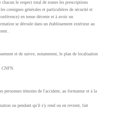
chacun le respect total de toutes les prescriptions
les consignes générales et particulières de sécurité et
oconférence) en tenue décente et à avoir un
ormation se déroule dans un établissement extérieur au
ment..
lissement et de suivre, notamment, le plan de localisation
 du CNFN.
es personnes témoins de l'accident, au formateur et à la
ation ou pendant qu'il s'y rend ou en revient, fait