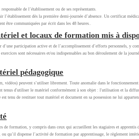
 responsable de l’établissement ou de ses représentants.
nir l’établissement dès la première demi-journée d’absence. Un certificat médica
ivent être communiquées par écrit dans les 48 heures..
atériel et locaux de formation mis à dispo
 d’une participation active et de l’accomplissement d’efforts personnels, y comp
s exercices sont nécessaires et/ou indispensables au bon déroulement de la jou
atériel pédagogique
um, vidéos) peuvent s’utiliser librement. Toute anomalie dans le fonctionnement 
 tenus d'utiliser le matériel conformément à son objet : l'utilisation et la diff
aire est tenu de restituer tout matériel et document en sa possession ne lui appar
té
es de formation, y compris dans ceux qui accueillent les stagiaires et apprentis d
u qu’il dispense l’activité de formation par apprentissage, le règlement intérie