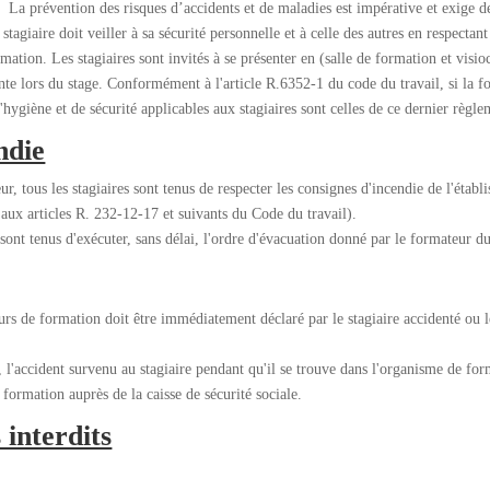
 La prévention des risques d’accidents et de maladies est impérative et exige de 
agiaire doit veiller à sa sécurité personnelle et à celle des autres en respectant 
rmation. Les stagiaires sont invités à se présenter en (salle de formation et visi
te lors du stage. Conformément à l'article R.6352-1 du code du travail, si la f
ygiène et de sécurité applicables aux stagiaires sont celles de ce dernier règle
ndie
r, tous les stagiaires sont tenus de respecter les consignes d'incendie de l'étab
aux articles R. 232-12-17 et suivants du Code du travail).
 sont tenus d'exécuter, sans délai, l'ordre d'évacuation donné par le formateur
urs de formation doit être immédiatement déclaré par le stagiaire accidenté ou l
'accident survenu au stagiaire pendant qu'il se trouve dans l'organisme de form
 formation auprès de la caisse de sécurité sociale.
interdits