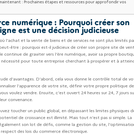
aintenant : Prochaines étapes et ressources pour approfondir vos
ce numérique : Pourquoi créer son
igne est une décision judicieuse
l'achat et la vente de biens et de services ne sont plus limités pa
t-être : pourquoi est-il judicieux de créer son propre site de ven
de continue de graviter vers l'ère numérique, avoir sa propre boutiq
e nécessité pour toute entreprise cherchant à prospérer et à attein
itude d'avantages. D'abord, cela vous donne le contrôle total de vo
naliser l'apparence de votre site, définir votre propre politique d
 vous voulez vendre. Ensuite, c'est ouvert 24 heures sur 24, 7 jours su
 leur convenance.
ouvez toucher un public global, en dépassant les limites physiques d
otentiel de croissance est illimité. Mais tout n'est pas si simple. La
également son lot de défis, comme la gestion du site, l'optimisatio
le respect des lois du commerce électronique.