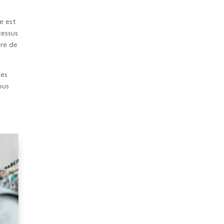
e est
cessus
ère de
les
ous