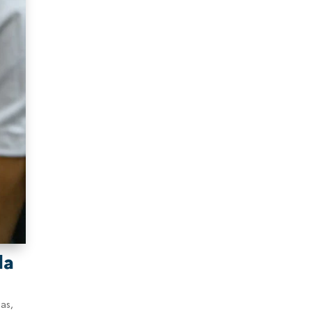
la
as,