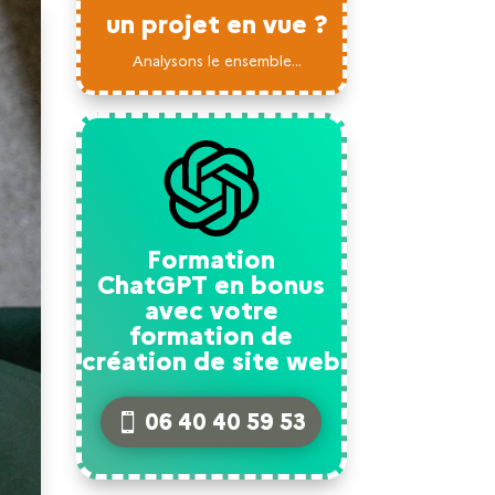
un projet en vue ?
Analysons le ensemble...
Formation
ChatGPT en bonus
avec votre
formation de
création de site web
06 40 40 59 53