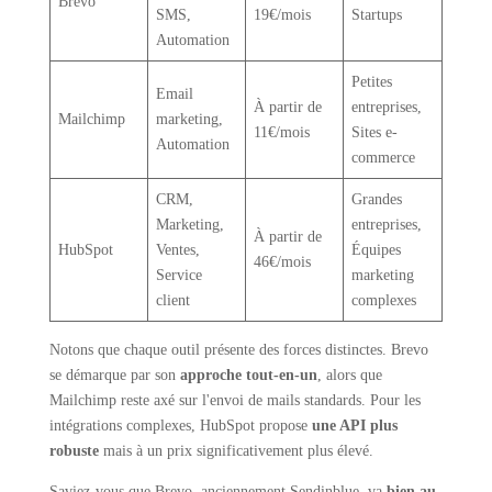
Brevo
SMS,
19€/mois
Startups
Automation
Petites
Email
À partir de
entreprises,
Mailchimp
marketing,
11€/mois
Sites e-
Automation
commerce
CRM,
Grandes
Marketing,
entreprises,
À partir de
HubSpot
Ventes,
Équipes
46€/mois
Service
marketing
client
complexes
Notons que chaque outil présente des forces distinctes. Brevo
se démarque par son
approche tout-en-un
, alors que
Mailchimp reste axé sur l'envoi de mails standards. Pour les
intégrations complexes, HubSpot propose
une API plus
robuste
mais à un prix significativement plus élevé.
Saviez-vous que Brevo, anciennement Sendinblue, va
bien au-