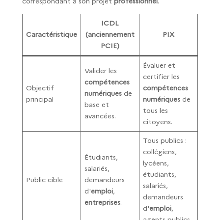
correspondant à son projet
professionnel
.
ICDL
Caractéristique
(anciennement
PIX
PCIE)
Évaluer et
Valider les
certifier les
compétences
Objectif
compétences
numériques
de
principal
numériques
de
base et
tous les
avancées.
citoyens.
Tous publics :
collégiens,
Étudiants,
lycéens,
salariés,
étudiants,
Public cible
demandeurs
salariés,
d'
emploi
,
demandeurs
entreprises
.
d'
emploi
,
agents publics.