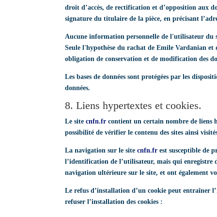
droit d’accès, de rectification et d’opposition aux 
signature du titulaire de la pièce, en précisant l’adr
Aucune information personnelle de l'utilisateur du 
Seule l'hypothèse du rachat de Emile Vardanian et d
obligation de conservation et de modification des don
Les bases de données sont protégées par les dispositi
données.
8. Liens hypertextes et cookies.
Le site
cnfn.fr
contient un certain nombre de liens h
possibilité de vérifier le contenu des sites ainsi vis
La navigation sur le site
cnfn.fr
est susceptible de pr
l’identification de l’utilisateur, mais qui enregistre
navigation ultérieure sur le site, et ont également 
Le refus d’installation d’un cookie peut entraîner l’
refuser l’installation des cookies :