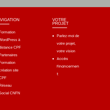
VIGATION
VOTRE
PROJET
Formation
Parlez-moi de
WordPress à
votre projet,
distance CPF
votre vision
Partenaires
Accès
Formation
Financemen
création site
t
CPF
Réseau
Social CNFN