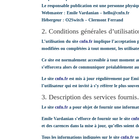
Le responsable publication est une personne physi
Webmaster
: Emile Vardanian – hello@cnfn.fr
Hébergeur
: O2Switch – Clermont Ferrand
2. Conditions générales d’utilisatio
L’utilisation du site
cnfn.fr
implique l’acceptation pl
modifiées ou complétées à tout moment, les utilisat
Ce site est normalement accessible à tout moment a
s’efforcera alors de communiquer préalablement aux u
Le site
cnfn.fr
est mis à jour régulièrement par Emi
l’utilisateur qui est invité à s’y référer le plus sou
3. Description des services fournis
Le site
cnfn.fr
a pour objet de fournir une informati
Emile Vardanian s’efforce de fournir sur le site
cnfn
et des carences dans la mise à jour, qu’elles soient d
Tous les informations indiquées sur le site
cnfn.fr
so