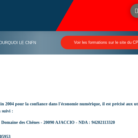
Voir les formations sur le site du C
OURQUOI LE CNFN
juin 2004 pour la confiance dans l'économie numérique, il est précisé aux ut
 suivi :
 – Domaine des Chênes - 20090 AJACCIO - NDA : 94202113320
405953