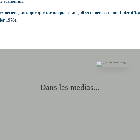
site susnommé.
ermettent, sous quelque forme que ce soit, directement ou non, l'identific
ier 1978).
Dans les medias...