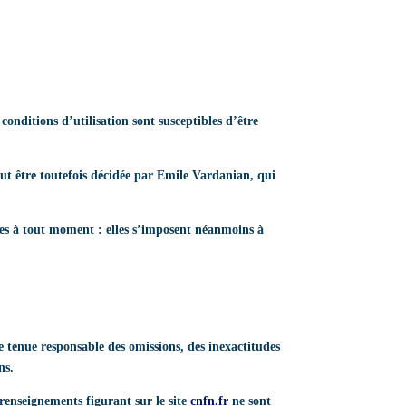
 conditions d’utilisation sont susceptibles d’être
ut être toutefois décidée par Emile Vardanian, qui
es à tout moment : elles s’imposent néanmoins à
re tenue responsable des omissions, des inexactitudes
ns.
s renseignements figurant sur le site
cnfn.fr
ne sont