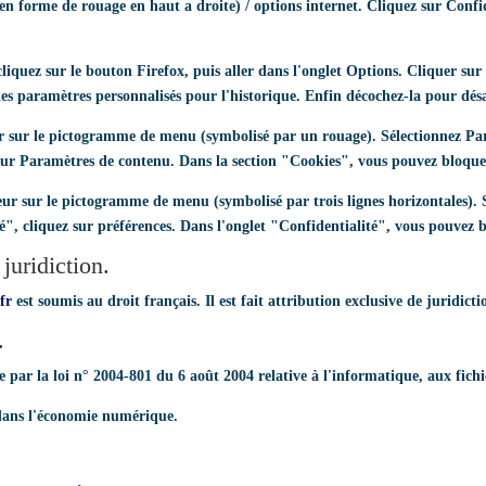
n forme de rouage en haut a droite) / options internet. Cliquez sur Confide
liquez sur le bouton Firefox, puis aller dans l'onglet Options. Cliquer sur 
les paramètres personnalisés pour l'historique. Enfin décochez-la pour désa
ur sur le pictogramme de menu (symbolisé par un rouage). Sélectionnez Par
 sur Paramètres de contenu. Dans la section "Cookies", vous pouvez bloquer
r sur le pictogramme de menu (symbolisé par trois lignes horizontales). S
", cliquez sur préférences. Dans l'onglet "Confidentialité", vous pouvez b
 juridiction.
fr
est soumis au droit français. Il est fait attribution exclusive de juridi
.
ar la loi n° 2004-801 du 6 août 2004 relative à l'informatique, aux fichie
 dans l'économie numérique.