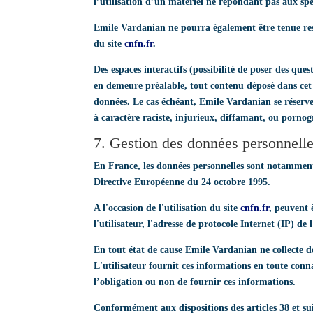
l’utilisation d’un matériel ne répondant pas aux spé
Emile Vardanian ne pourra également être tenue res
du site
cnfn.fr
.
Des espaces interactifs (possibilité de poser des que
en demeure préalable, tout contenu déposé dans cet e
données. Le cas échéant, Emile Vardanian se réserve 
à caractère raciste, injurieux, diffamant, ou pornog
7. Gestion des données personnelle
En France, les données personnelles sont notamment p
Directive Européenne du 24 octobre 1995.
A l'occasion de l'utilisation du site
cnfn.fr
, peuvent 
l'utilisateur, l'adresse de protocole Internet (IP) de l
En tout état de cause Emile Vardanian ne collecte des
L'utilisateur fournit ces informations en toute conna
l’obligation ou non de fournir ces informations.
Conformément aux dispositions des articles 38 et suiv