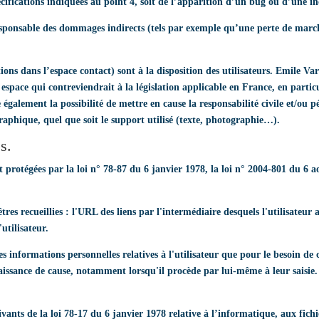
cifications indiquées au point 4, soit de l’apparition d’un bug ou d’une in
ponsable des dommages indirects (tels par exemple qu’une perte de marché 
stions dans l’espace contact) sont à la disposition des utilisateurs. Emile V
space qui contreviendrait à la législation applicable en France, en particul
également la possibilité de mettre en cause la responsabilité civile et/ou 
raphique, quel que soit le support utilisé (texte, photographie…).
s.
rotégées par la loi n° 78-87 du 6 janvier 1978, la loi n° 2004-801 du 6 ao
êtres recueillies : l'URL des liens par l'intermédiaire desquels l'utilisateur 
'utilisateur.
 informations personnelles relatives à l'utilisateur que pour le besoin de c
issance de cause, notamment lorsqu'il procède par lui-même à leur saisie. Il
ants de la loi 78-17 du 6 janvier 1978 relative à l’informatique, aux fichie