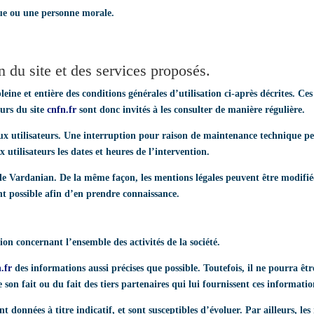
que ou une personne morale.
n du site et des services proposés.
eine et entière des conditions générales d’utilisation ci-après décrites. Ces
eurs du site
cnfn.fr
sont donc invités à les consulter de manière régulière.
ux utilisateurs. Une interruption pour raison de maintenance technique pe
tilisateurs les dates et heures de l’intervention.
le Vardanian. De la même façon, les mentions légales peuvent être modifié
vent possible afin d’en prendre connaissance.
.
on concernant l’ensemble des activités de la société.
.fr
des informations aussi précises que possible. Toutefois, il ne pourra êt
e son fait ou du fait des tiers partenaires qui lui fournissent ces informatio
nt données à titre indicatif, et sont susceptibles d’évoluer. Par ailleurs, le