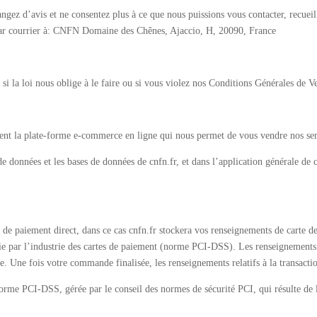
gez d’avis et ne consentez plus à ce que nous puissions vous contacter, recuei
par courrier à: CNFN Domaine des Chênes, Ajaccio, H, 20090, France
 la loi nous oblige à le faire ou si vous violez nos Conditions Générales de Ven
sent la plate-forme e-commerce en ligne qui nous permet de vous vendre nos ser
e données et les bases de données de cnfn.fr, et dans l’application générale de 
le de paiement direct, dans ce cas cnfn.fr stockera vos renseignements de carte d
e par l’industrie des cartes de paiement (norme PCI-DSS). Les renseignements re
. Une fois votre commande finalisée, les renseignements relatifs à la transacti
norme PCI-DSS, gérée par le conseil des normes de sécurité PCI, qui résulte de l’