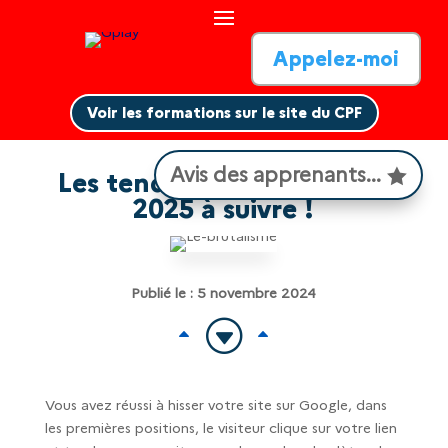
Appelez-moi
Voir les formations sur le site du CPF
Avis des apprenants...
Les tendances Webdesign
2025 à suivre !
Publié le : 5 novembre 2024
G
B
B
Vous avez réussi à hisser votre site sur Google, dans
les premières positions, le visiteur clique sur votre lien