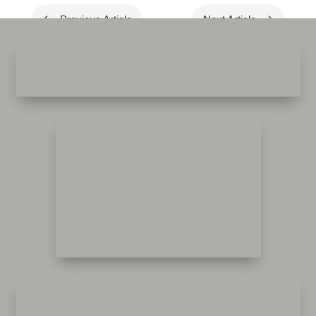
#
$
Previous Article
Next Article