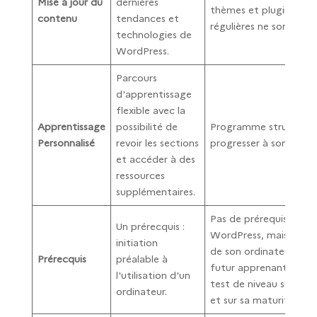
Mise à jour du
dernières
thèmes et plugins, mais
contenu
tendances et
régulières ne sont pas 
technologies de
WordPress.
Parcours
d'apprentissage
flexible avec la
Apprentissage
possibilité de
Programme structuré
Personnalisé
revoir les sections
progresser à son prop
et accéder à des
ressources
supplémentaires.
Pas de prérequis sur l’u
Un prérecquis :
WordPress, mais une pa
initiation
de son ordinateur est 
Prérecquis
préalable à
futur apprenant peut-
l'utilisation d'un
test de niveau sur les l
ordinateur.
et sur sa maturité inf