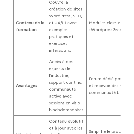
Couvre la
création de sites
WordPress, SEO,
Contenu de la
et UX/UI avec
Modules clairs et struc
formation
exemples
: WordpressGraphism
pratiques et
exercices
interactifs.
Accès à des
experts de
l'industrie,
Forum dédié pour pose
support continu,
Avantages
et recevoir des répons
communauté
communauté bienveilla
active avec
sessions en visio
bihebdomadaires.
Contenu évolutif
et à jour avec les
Simplifie le processus 