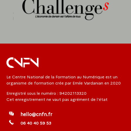
Le Centre National de la Formation au Numérique est un
organisme de formation crée par Emile Vardanian en 2020
Enregistré sous le numéro : 94202113320
Cet enregistrement ne vaut pas agrément de l'état
hello@cnfn.fr
06 40 40 59 53